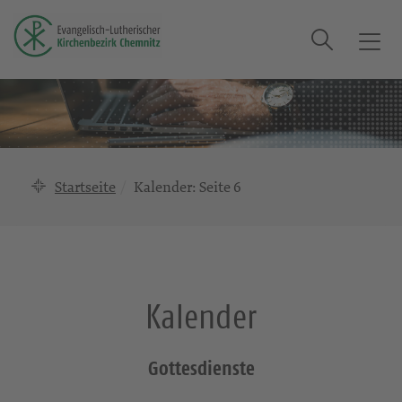
Suche
T
o
g
g
l
e
n
Startseite
Kalender
: Seite 6
a
v
i
g
a
Kalender
t
i
o
Gottesdienste
n