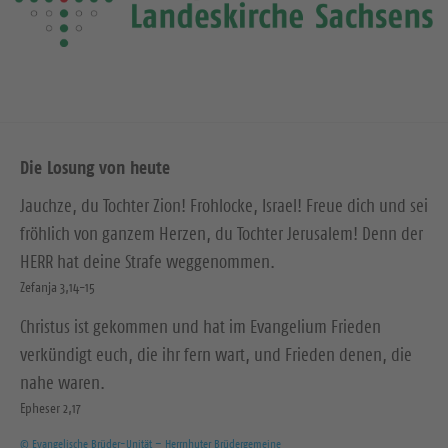
e
i
t
e
Die Losung von heute
Jauchze, du Tochter Zion! Frohlocke, Israel! Freue dich und sei
fröhlich von ganzem Herzen, du Tochter Jerusalem! Denn der
HERR hat deine Strafe weggenommen.
Zefanja 3,14-15
Christus ist gekommen und hat im Evangelium Frieden
verkündigt euch, die ihr fern wart, und Frieden denen, die
nahe waren.
Epheser 2,17
© Evangelische Brüder-Unität – Herrnhuter Brüdergemeine