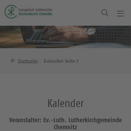
Suche
T
o
g
g
l
e
n
Startseite
Kalender
: Seite 3
a
v
i
g
a
Kalender
t
i
o
Veranstalter: Ev.-Luth. Lutherkirchgemeinde
n
Chemnitz