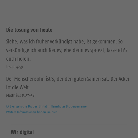
e
e
Die Losung von heute
Siehe, was ich früher verkündigt habe, ist gekommen. So
verkündige ich auch Neues; ehe denn es sprosst, lasse ich’s
euch hören.
Jesaja 42,9
Der Menschensohn ist’s, der den guten Samen sät. Der Acker
ist die Welt.
Matthäus 13,37-38
© Evangelische Brüder-Unität – Herrnhuter Brüdergemeine
Weitere Informationen finden Sie hier
Wir digital