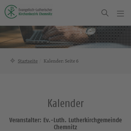
Suche
T
o
g
g
l
e
n
Startseite
Kalender
: Seite 6
a
v
i
g
a
Kalender
t
i
o
Veranstalter: Ev.-Luth. Lutherkirchgemeinde
n
Chemnitz