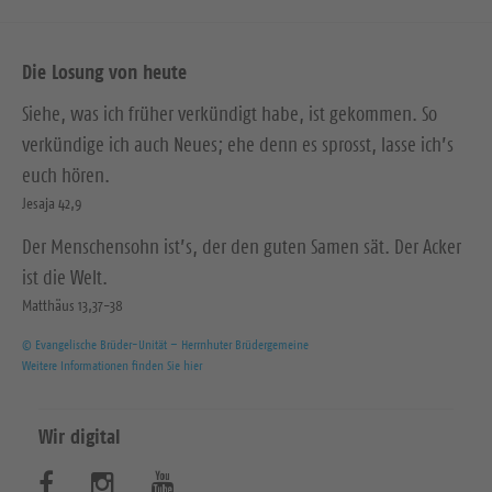
e
Die Losung von heute
Siehe, was ich früher verkündigt habe, ist gekommen. So
verkündige ich auch Neues; ehe denn es sprosst, lasse ich’s
euch hören.
Jesaja 42,9
Der Menschensohn ist’s, der den guten Samen sät. Der Acker
ist die Welt.
Matthäus 13,37-38
© Evangelische Brüder-Unität – Herrnhuter Brüdergemeine
Weitere Informationen finden Sie hier
Wir digital
B
B
B