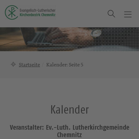
Suche
T
o
g
g
l
e
n
Startseite
Kalender
: Seite 5
a
v
i
g
a
Kalender
t
i
o
Veranstalter: Ev.-Luth. Lutherkirchgemeinde
n
Chemnitz