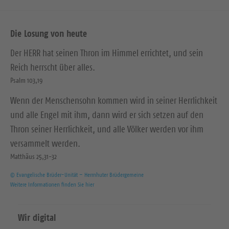
e
Die Losung von heute
Der HERR hat seinen Thron im Himmel errichtet, und sein
Reich herrscht über alles.
Psalm 103,19
Wenn der Menschensohn kommen wird in seiner Herrlichkeit
und alle Engel mit ihm, dann wird er sich setzen auf den
Thron seiner Herrlichkeit, und alle Völker werden vor ihm
versammelt werden.
Matthäus 25,31-32
© Evangelische Brüder-Unität – Herrnhuter Brüdergemeine
Weitere Informationen finden Sie hier
Wir digital